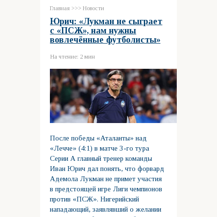
Главная
>>>
Новости
Юрич: «Лукман не сыграет
с «ПСЖ», нам нужны
вовлечённые футболисты»
На чтение:
2 мин
После победы «Аталанты» над
«Лечче» (4:1) в матче 3-го тура
Серии А главный тренер команды
Иван Юрич дал понять, что форвард
Адемола Лукман не примет участия
в предстоящей игре Лиги чемпионов
против «ПСЖ». Нигерийский
нападающий, заявлявший о желании